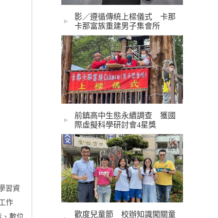
影／遵循傳統上樑儀式 卡那
►
卡那富族重建男子集會所
前鎮高中生態永續調查 獲國
►
際虛擬科學研討會4星獎
學習資
工作
歡度兒童節 校辦知識闖關童
造、數位