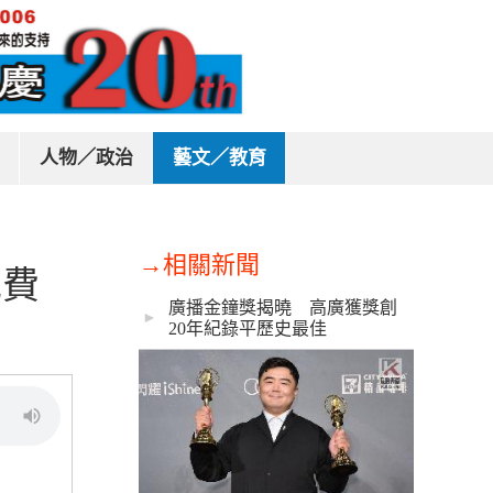
人物／政治
藝文／教育
→相關新聞
免費
廣播金鐘獎揭曉 高廣獲獎創
►
20年紀錄平歷史最佳