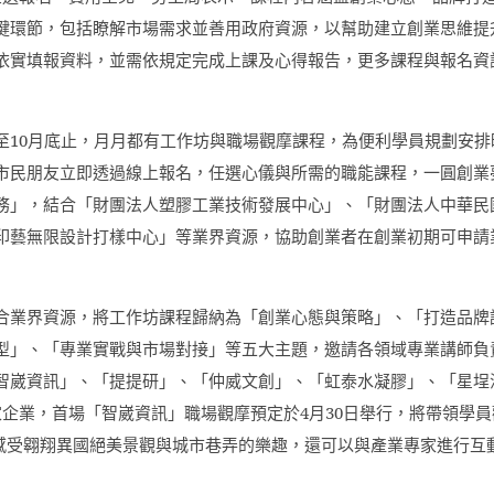
鍵環節，包括瞭解市場需求並善用政府資源，以幫助建立創業思維提
依實填報資料，並需依規定完成上課及心得報告，更多課程與報名資
至
10
月底止，月月都有工作坊與職場觀摩課程，為便利學員規劃安排
市民朋友立即透過線上報名，任選心儀與所需的職能課程，一圓創業
務」，結合「財團法人塑膠工業技術發展中心」、「財團法人中華民
印藝無限設計打樣中心」等業界資源，協助創業者在創業初期可申請
合業界資源，將工作坊課程歸納為「創業心態與策略」、「打造品牌
型」、「專業實戰與市場對接」等五大主題，邀請各領域專業講師負
智崴資訊」、「提提研」、「仲威文創」、「虹泰水凝膠」、「星埕
家企業，首場「智崴資訊」職場觀摩預定於
4
月
30
日舉行，將帶領學員
感受翱翔異國絕美景觀與城市巷弄的樂趣，還可以與產業專家進行互