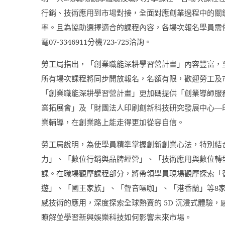
行銷、技術應用到市場對接，全面對應創業過程中的關
率。且為協助選擇適合的課程內容，各場次報名學員需
電
07-3346911
分機
723-725
洽詢。
勞工局指出，「創業職能深耕學習營計畫」內容豐富，
所有場次課程將同步開放報名，名額有限，歡迎勞工及
「創業職能深耕學習營計畫」更加碼提供「創業導師服
業拓展會」及「財團法人印刷創新科技研究發展中心—
業輔導，在創業路上能走得更加從容自信。
勞工局說明，為使學員精準掌握創新創業心法，特別結
力」、「數位行銷與品牌經營」、「技術應用與數位轉
課。在職場觀摩課程部分，將帶領學員現場觀摩探索「
遊」、「國王家族」、「聲音噪咖」、「港香蘭」等
8
感技術的應用，深度探索全球熱賣的
5D
沉浸式體驗，
瞭解並學習新興娛樂科技如何影響未來市場。