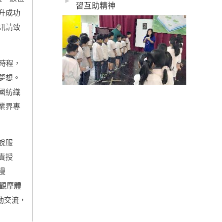
►
習互助精神
升成功
訊請致
時程，
夢想。
國紡織
業界專
說服
責授
漫
觀摩體
動交流，