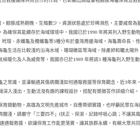
域。鯨豚成熟期晚、生殖數少，資源狀態處於珍稀瀕危，主要威脅為
，為確保其能續存於海域環境中，我國已於
1990
年將其列入野生動
、玳瑁、赤蠵龜及欖蠵龜等
5
種分布於臺灣周邊海域。海龜壽命長、
海龜生活在比較淺的沿海水域、珊瑚礁區等海域，除產卵和曬太陽外
氣候暖化及人為威脅等，我國亦已於
1989
年將該
5
種海龜列入野生動
龜之常識，並灌輸遇其傷病擱淺如何通報救援等保育觀念，近
3
年來
藉深入淺出，生動活潑有趣的課程設計，搭配有奬徵答作詳細介紹。
保育類動物，高雄為文明先進城市，自應帶頭實踐，也呼籲民眾在海
病擱淺，請嚴守「三要四不」
(
扶正、保濕、記錄呼吸心跳；不讓其
速通報救援，欲讓保育工作能更落實，讓其族群永續，有賴大眾共