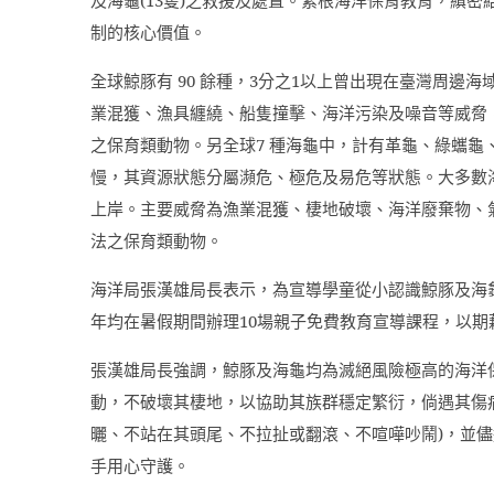
制的核心價值。
全球鯨豚有
90
餘種，
3
分之
1
以上曾出現在臺灣周邊海
業混獲、漁具纏繞、船隻撞擊、海洋污染及噪音等威脅
之保育類動物。另全球
7
種海龜中，計有革龜、綠蠵龜
慢，其資源狀態分屬瀕危、極危及易危等狀態。大多數
上岸。主要威脅為漁業混獲、棲地破壞、海洋廢棄物、
法之保育類動物。
海洋局張漢雄局長表示，為宣導學童從小認識鯨豚及海
年均在暑假期間辦理
10
場親子免費教育宣導課程，以期
張漢雄局長強調，鯨豚及海龜均為滅絕風險極高的海洋
動，不破壞其棲地，以協助其族群穩定繁衍，倘遇其傷
曬、不站在其頭尾、不拉扯或翻滾、不喧嘩吵鬧
)
，並儘
手用心守護。