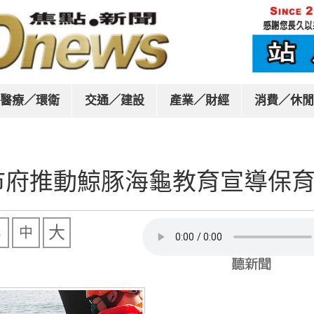
醫療／環衛
交通／建設
產業／財經
消費／休閒
市府推動鯨豚海龜教育宣導保
大
中
小