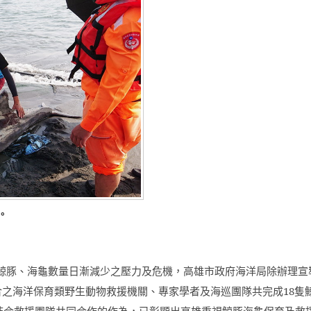
。
鯨豚、海龜數量日漸減少之壓力及危機，高雄市政府海洋局除辦理宣
合之海洋保育類野生動物救援機關、專家學者及海巡團隊共完成
18
隻
結合救援團隊共同合作的作為，已彰顯出高雄重視鯨豚海龜保育及救