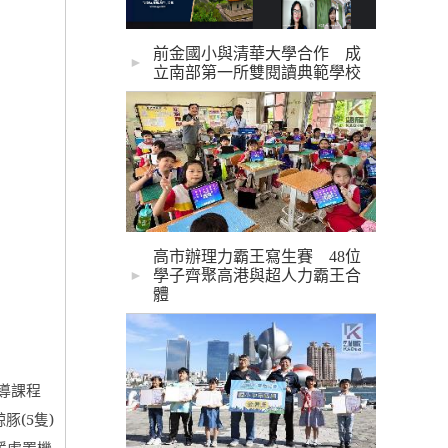
前金國小與清華大學合作 成
►
立南部第一所雙閱讀典範學校
高市辦理力霸王寫生賽 48位
學子齊聚高港與超人力霸王合
►
體
導課程
鯨豚
(5
隻
)
援處置機