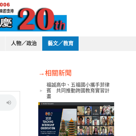
人物／政治
藝文／教育
→相關新聞
育
福誠高中、五福國小攜手菲律
賓 共同推動跨國教育實習計
►
畫