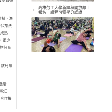
高雄勞工大學新課程開放線上
►
報名 課程可獲學分認證
獵捕、漁
物保育法
性成熟
，很少
物保育
，該局每
邊活
風吹日
同合作攜