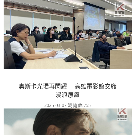
奧斯卡光環再閃耀 高雄電影館交織
漫浪療癒
2025-03-07 瀏覽數:
755