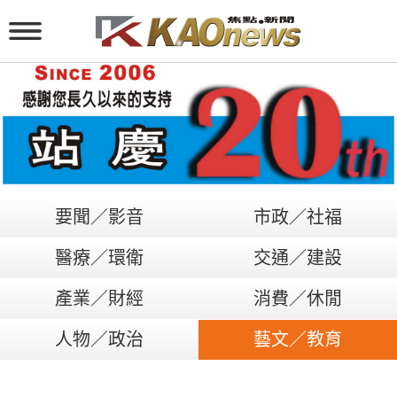
要聞／影音
市政／社福
醫療／環衛
交通／建設
產業／財經
消費／休閒
人物／政治
藝文／教育