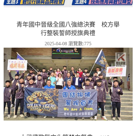
青年國中晉級全國八強總決賽 校方舉
行整裝誓師授旗典禮
2025-04-08 瀏覽數:
775