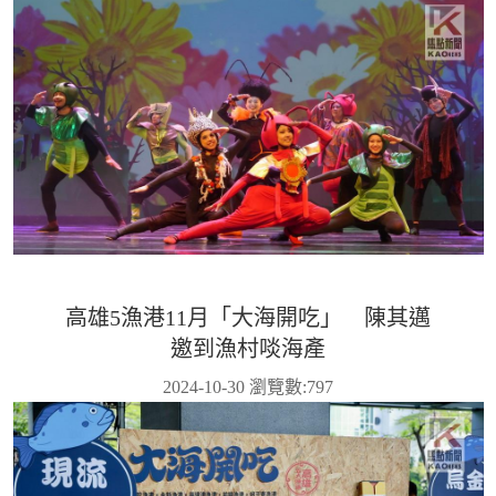
高雄5漁港11月「大海開吃」 陳其邁
邀到漁村啖海產
2024-10-30 瀏覽數:
797