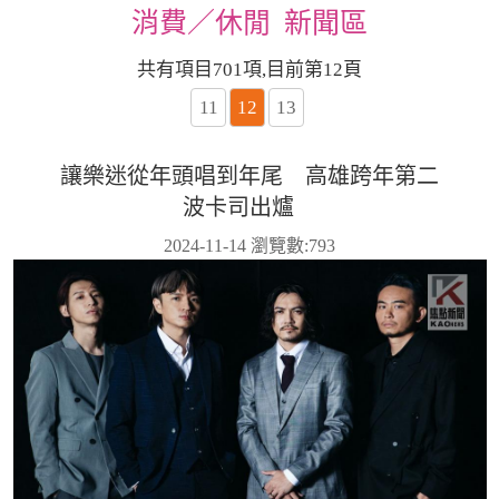
消費／休閒 新聞區
共有項目701項,目前第12頁
11
12
13
讓樂迷從年頭唱到年尾 高雄跨年第二
波卡司出爐
2024-11-14 瀏覽數:
793