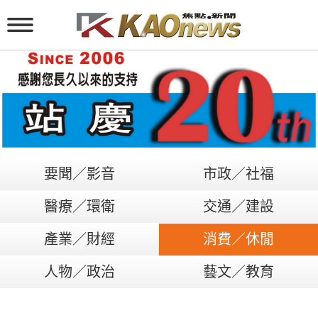
要聞／影音
市政／社福
醫療／環衛
交通／建設
產業／財經
消費／休閒
人物／政治
藝文／教育