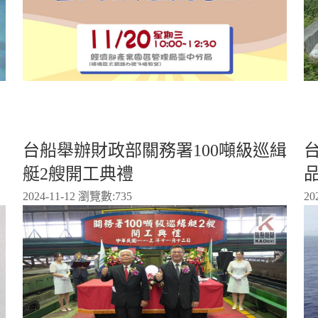
台船舉辦財政部關務署100噸級巡緝
台
艇2艘開工典禮
2024-11-12 瀏覽數:
735
20