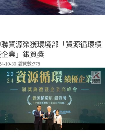
中聯資源榮獲環境部「資源循環績
優企業」銀質獎
24-10-30 瀏覽數:
778