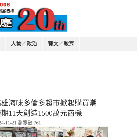
人物／政治
藝文／教育
高雄海味多倫多超市掀起購買潮
期11天創造1500萬元商機
24-11-21 瀏覽數:
761