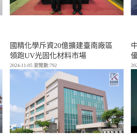
國精化學斥資20億擴建臺南廠區
領跑UV光固化材料市場
2024-11-05 瀏覽數:
792
20