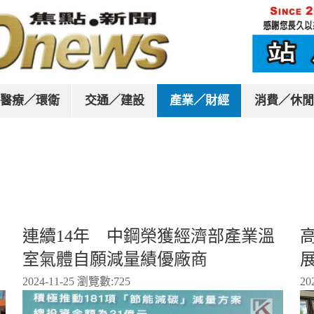
醫療／環衛
交通／建設
產業／財經
消費／休閒
連續14年 中鋼榮獲經濟部產業溫
室氣體自願減量績優廠商
展
2024-11-25 瀏覽數:
725
20