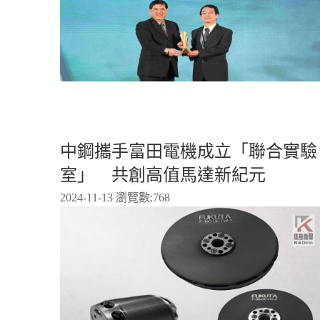
中鋼攜手富田電機成立「聯合實驗
室」 共創高值馬達新紀元
2024-11-13 瀏覽數:
768