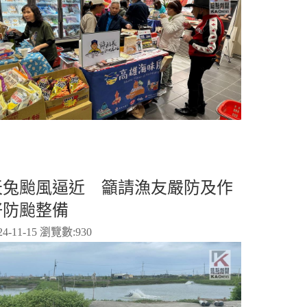
天兔颱風逼近 籲請漁友嚴防及作
好防颱整備
24-11-15 瀏覽數:
930