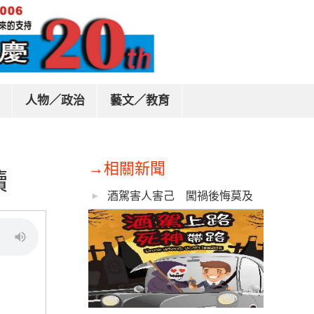
人物／政治
藝文／教育
→相關新聞
續
酒駕害人害己 闖禍後悔莫及
►