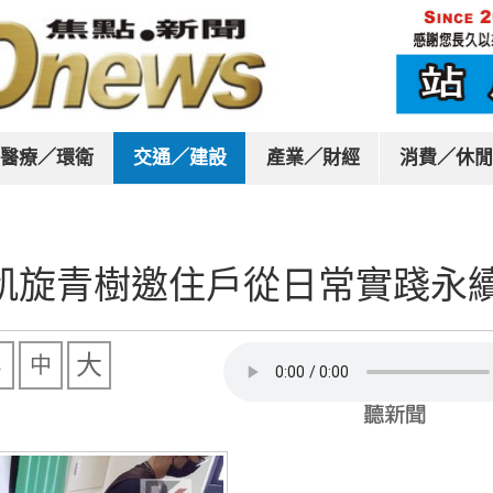
醫療／環衛
交通／建設
產業／財經
消費／休閒
凱旋青樹邀住戶從日常實踐永
大
中
小