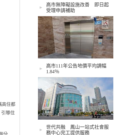
高市無障礙設施改善 即日起
►
受理申請補助
高市111年公告地價平均調幅
►
1.84％
稱高住都
，引導住
世代共融 鳳山一站式社會服
►
務中心完工提供服務
例分