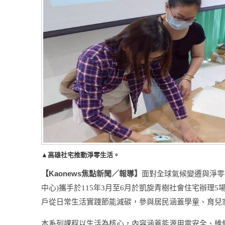
▲高雄社宅推動淨零生活。
Kaonews
【
焦點新聞／報導】
面對全球氣候變遷與淨零
中心
)
攜手於
115
年
3
月至
6
月於凱旋青樹社會住宅辦理
5
戶從日常生活實踐節能減碳，參與居民涵蓋學童、育兒
本系列課程以生活為核心，內容涵蓋能源用電安全、維