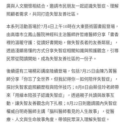
廣與人文關懷相結合，邀請市民朋友一起認識失智症、理解
照顧者需求，共同打造失智友善社區。
本系列活動首場於
7
月
4
日上午
10
時在大東藝術圖書館登場，
由高雄市立鳳山醫院神經科主治醫師許哲維醫師分享「書香
裡的溫暖守護：從讀好書開始，做失智長者的友善鄰居」，
透過淺顯易懂的方式分享失智症相關知識與照護觀念，引導
民眾從閱讀開始，成為失智友善社區的一份子。
後續還有三場精彩講座陸續登場，包括
7
月
25
日由陳乃菁醫
師分享「你忘了全世界，但我記得你－如何陪伴失智症」，
探討失智家庭照顧歷程與陪伴技巧；
8
月
8
日由蔡佳玲老師帶
來「用繪本陪孩子認識失智症」，透過親子共讀與故事互
動，讓失智友善觀念向下扎根；
8
月
22
日則邀請國內失智症
權威白明奇醫師主講「腦科醫師看見的人生故事」，從醫
療、人文與生命故事角度，帶領民眾深入理解失智症。