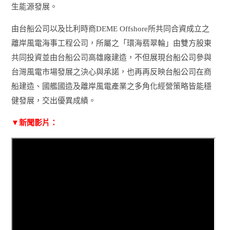
生能源發展。
由台船公司以及比利時商
DEME Offshore
所共同合資成立之
離岸風電海事工程公司，所屬之「環海翡翠輪」由雙方股東
共同投資並由台船公司高雄廠建造，不但展現台船公司參與
台灣風電市場發展之決心與承諾，也再再反映台船公司在商
船建造、國艦國造及離岸風電產業之多角化經營策略皆能穩
健發展，交出優異成績。
▼新聞影片：