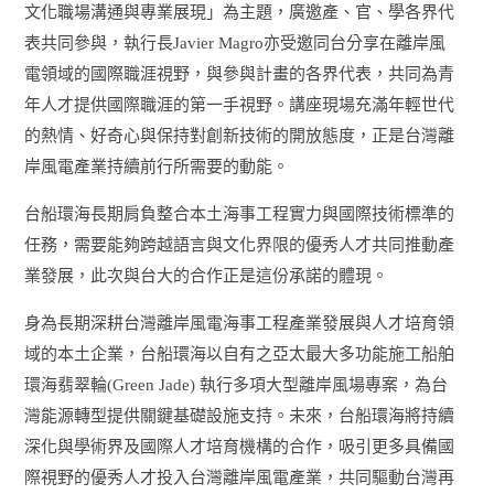
文化職場溝通與專業展現」為主題，廣邀產、官、學各界代
表共同參與，執行長
Javier Magro
亦受邀同台分享在離岸風
電領域的國際職涯視野，與參與計畫的各界代表，共同為青
年人才提供國際職涯的第一手視野。講座現場充滿年輕世代
的熱情、好奇心與保持對創新技術的開放態度，正是台灣離
岸風電產業持續前行所需要的動能。
台船環海長期肩負整合本土海事工程實力與國際技術標準的
任務，需要能夠跨越語言與文化界限的優秀人才共同推動產
業發展，此次與台大的合作正是這份承諾的體現。
身為長期深耕台灣離岸風電海事工程產業發展與人才培育領
域的本土企業，台船環海以自有之亞太最大多功能施工船舶
環海翡翠輪
(Green Jade)
執行多項大型離岸風場專案，為台
灣能源轉型提供關鍵基礎設施支持。未來，台船環海將持續
深化與學術界及國際人才培育機構的合作，吸引更多具備國
際視野的優秀人才投入台灣離岸風電產業，共同驅動台灣再