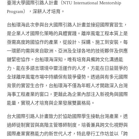
臺灣大學
國際引路人計畫（
NTU International Mentorship
Program
），深耕人才培育。
台船環海此次參與台大國際引路人計畫並接迎國際實習生，
是企業人才國際化策略的具體實踐。離岸風電工程本質上是
亟需高度跨國協作的產業，從設計、採購、施工到安裝，每
一環節均需與來自歐洲、亞洲及全球各地的技術夥伴及供應
鏈緊密協作。台船環海深知，唯有培育具備跨文化溝通能
力、能在多語言環境中靈活運作的人才，方能在日益競爭的
全球離岸風電市場中持續保有競爭優勢。透過與有多元國際
背景的實習生合作，台船環海不僅為年輕人才開啟深入台灣
海事工程產業的窗口，更藉此為企業內部注入新視角與國際
能量，實現人才培育與企業發展雙贏格局。
台大國際引路人計畫致力於協助國際學生接軌台灣產業，透
過師徒制實習與高階主管導師制度，培養兼具跨文化視野與
國際產業實務能力的新世代人才，特此舉行工作坊並以「跨