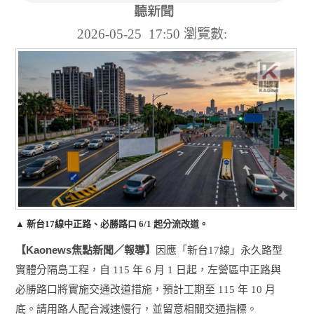
2026-05-25 17:50
瀏覽數:
▲ 新台17線中正路、必勝路口 6/1 起分流改道。
Kaonews
【
焦點新聞／報導】
因應「新台
17
線」永久路型
實體分隔島工程，自
115
年
6
月
1
日起，左營區中正路與
必勝路口將實施交通改道措施，預計工期至
115
年
10
月
底。請用路人配合減速慢行，並留意相關交通指標。