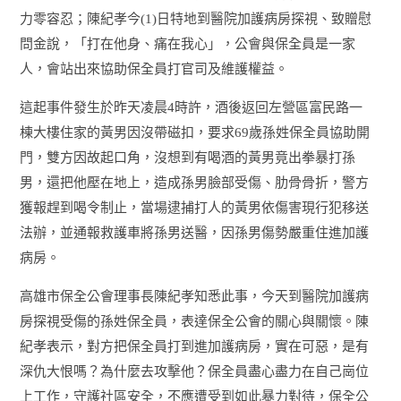
力零容忍；陳紀孝今
(1)
日特地到醫院加護病房探視、致贈慰
問金說，「打在他身、痛在我心」，公會與保全員是一家
人，會站出來協助保全員打官司及維護權益。
這起事件發生於昨天凌晨
4
時許，酒後返回左營區富民路一
棟大樓住家的黃男因沒帶磁扣，要求
69
歲孫姓保全員協助開
門，雙方因故起口角，沒想到有喝酒的黃男竟出拳暴打孫
男，還把他壓在地上，造成孫男臉部受傷、肋骨骨折，警方
獲報趕到喝令制止，當場逮捕打人的黃男依傷害現行犯移送
法辦，並通報救護車將孫男送醫，因孫男傷勢嚴重住進加護
病房。
高雄市保全公會理事長陳紀孝知悉此事，今天到醫院加護病
房探視受傷的孫姓保全員，表達保全公會的關心與關懷。陳
紀孝表示，對方把保全員打到進加護病房，實在可惡，是有
深仇大恨嗎？為什麼去攻擊他？保全員盡心盡力在自己崗位
上工作，守護社區安全，不應遭受到如此暴力對待，保全公