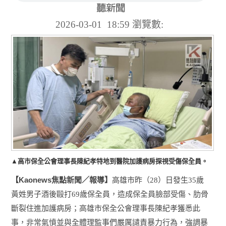
2026-03-01 18:59
瀏覽數:
▲高市保全公會理事長陳紀孝特地到醫院加護病房探視受傷保全員。
Kaonews
【
焦點新聞／報導】
高雄市昨（
28
）日發生
35
歲
黃姓男子酒後毆打
69
歲保全員，造成保全員臉部受傷、肋骨
斷裂住進加護病房；高雄市保全公會理事長陳紀孝獲悉此
事，非常氣憤並與全體理監事們嚴厲讉責暴力行為，強調暴