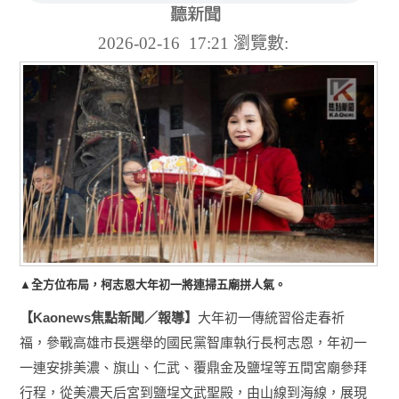
2026-02-16 17:21
瀏覽數:
▲全方位布局，柯志恩大年初一將連掃五廟拼人氣。
Kaonews
【
焦點新聞／報導】
大年初一傳統習俗走春祈
福，參戰高雄市長選舉的國民黨智庫執行長柯志恩，年初一
一連安排美濃、旗山、仁武、覆鼎金及鹽埕等五間宮廟參拜
行程，從美濃天后宮到鹽埕文武聖殿，由山線到海線，展現