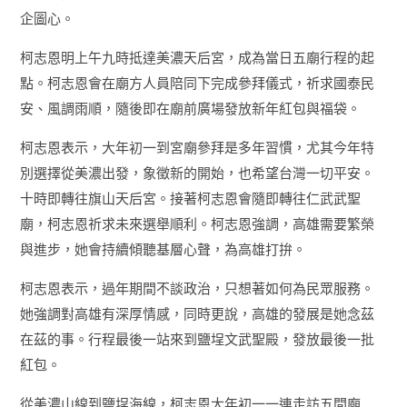
企圖心。
柯志恩明上午九時抵達美濃天后宮，成為當日五廟行程的起
點。柯志恩會在廟方人員陪同下完成參拜儀式，祈求國泰民
安、風調雨順，隨後即在廟前廣場發放新年紅包與福袋。
柯志恩表示，大年初一到宮廟參拜是多年習慣，尤其今年特
別選擇從美濃出發，象徵新的開始，也希望台灣一切平安。
十時即轉往旗山天后宮。接著柯志恩會隨即轉往仁武武聖
廟，柯志恩祈求未來選舉順利。柯志恩強調，高雄需要繁榮
與進步，她會持續傾聽基層心聲，為高雄打拚。
柯志恩表示，過年期間不談政治，只想著如何為民眾服務。
她強調對高雄有深厚情感，同時更說，高雄的發展是她念茲
在茲的事。行程最後一站來到鹽埕文武聖殿，發放最後一批
紅包。
從美濃山線到鹽埕海線，柯志恩大年初一一連走訪五間廟