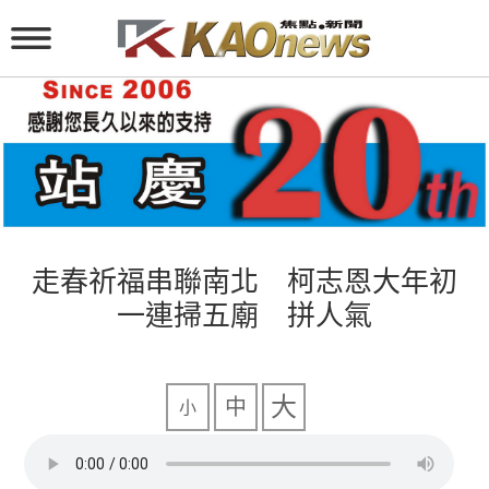
走春祈福串聯南北 柯志恩大年初
一連掃五廟 拼人氣
大
中
小