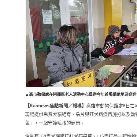
▲高市動保處在阿蓮區老人活動中心舉辦今年首場偏遠地區巡迴
Kaonews
【
焦點新聞／報導】
高雄市動物保護處
8
日在
現場提供免費犬貓絕育、晶片與狂犬病疫苗施打以及動
包」，一起守護毛孩的健康。
活動有
168
隻犬貓施打狂犬病疫苗、
115
隻打晶片辦寵物