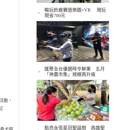
暢玩鈴鹿賽道樂園+VR 現玩
►
現省700元
匯聚全台優選時令鮮果 五月
►
「神農市集」規模再升級
活動，
紅
點亮永恆星冠聖誕樹 高雄聖
養犬貓