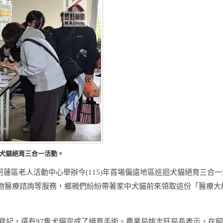
犬貓絕育三合一活動。
阿蓮區老人活動中心舉辦今
(115)
年首場偏遠地區巡迴犬貓絕育三合一
物醫療諮詢等服務，鄉親們紛紛帶著家中犬貓前來領取這份「醫療大
登記，還有
97
隻犬貓完成了絕育手術。農業局姚志旺局長表示，在飼