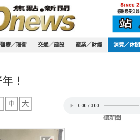
醫療／環衛
交通／建設
產業／財經
消費／休閒
好年！
大
中
小