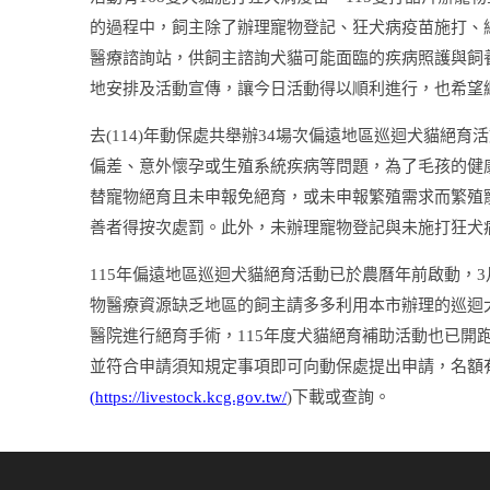
的過程中，飼主除了辦理寵物登記、狂犬病疫苗施打、
醫療諮詢站，供飼主諮詢犬貓可能面臨的疾病照護與飼
地安排及活動宣傳，讓今日活動得以順利進行，也希望
去
(114)
年動保處共舉辦
34
場次偏遠地區巡迴犬貓絕育活
偏差、意外懷孕或生殖系統疾病等問題，為了毛孩的健
替寵物絕育且未申報免絕育，或未申報繁殖需求而繁殖
善者得按次處罰。此外，未辦理寵物登記與未施打狂犬
115
年偏遠地區巡迴犬貓絕育活動已於農曆年前啟動，
3
物醫療資源缺乏地區的飼主請多多利用本市辦理的巡迴
醫院進行絕育手術，
115
年度犬貓絕育補助活動也已開
並符合申請須知規定事項即可向動保處提出申請，名額
(
https://livestock.kcg.gov.tw/
)
下載或查詢。