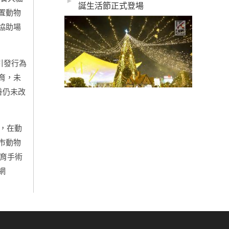
►
誕生活節正式登場
置動物
協助場
引發行為
育，未
善仍未改
，在動
市動物
育手術
網