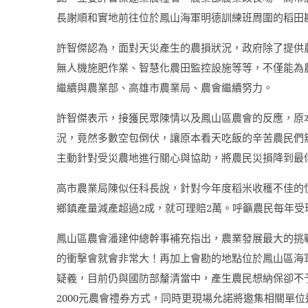
長謝順和實地前往位於鳳山海軍明德訓練班周圍的稻田
許智傑認為，面對天災產生的農損狀況，政府除了提供
無人機施肥作業、智慧化農田監控設施等等，不僅能為
繼續與農業部、高雄市農業局、農會繼續努力。
許智傑表示，接獲民眾陳情以及鳳山區農會的反應，原
況，竟然多數空包倒伏，讓原本看天吃飯的辛苦農民們
主動針對受災農地進行關心與協助，將農民災損降到最
高市農業局陳似任科長說，針對今年度稻米收穫不佳的
鄉鎮產量減產超過
2
成，就可理賠
2
萬。呼籲農民每年受
鳳山區農會潘建仲總幹事補充指出，農業發展最大的挑
的衝擊會就會非常大！再加上會勘的地點位於鳳山區海
疑義，目前仍與國防部釐清當中，產生農民想納保卻不
2000
元農會禮券方式，同時更現場允諾將邀集相關單位