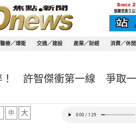
醫療／環衛
交通／建設
產業／財經
消費／休閒
碎！ 許智傑衝第一線 爭取
大
中
小