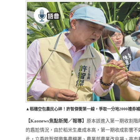
▲稻穗空包農民心碎！許智傑衝第一線，爭取一分地2000禮券
【
焦點新聞／報導】
原本該進入第一期收割階
Kaonews
的尷尬情況，由於稻米生產成本高，第一期收成影響不
此，立委許智傑邀集農糧署、農業部農業改良場、高市