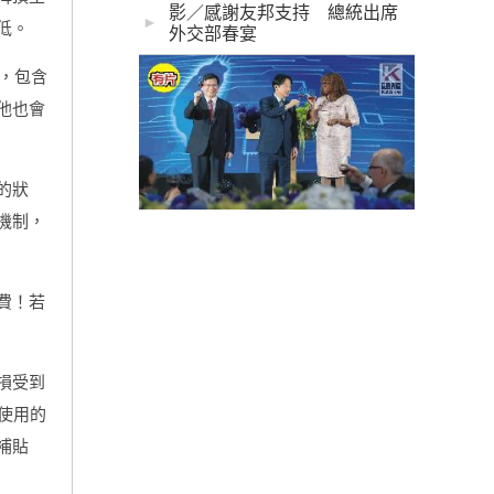
影／感謝友邦支持 總統出席
►
低。
外交部春宴
，包含
他也會
的狀
機制，
費！若
損受到
使用的
補貼