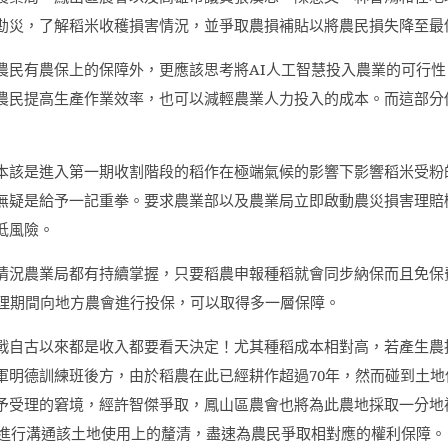
勘災，了解稻米收穫損害情況，並爭取農損補貼以將農民損失降至最
農民有農保上的保障外，更應該思考將
AI
人工智慧投入農業的可行性
農民提高生產作業效率，也可以減輕農業人力投入的成本。而這部分
本該是進入第一期收割階段的稻作在極端氣候的影響下影響稻米受粉
無疑是給予一記重拳。要求農業部以及農業局立即啟動農災損害理賠
低風險。
情況農業局都有持續掌握，只要稻農申報種稻就會同步納保而且免保
理期間向地方農會進行投保，可以取得多一層保障。
戰自古以來都是收入都要看天決定！尤其種稻成本相對高，若產生農
軍明德訓練班後方，由於稻農在此已經耕作超過
70
年，然而碰到土地
予受理的窘境，經許智傑爭取，鳳山區農會也將為此農地採取一分地
進行溝通該土地使用上的釐清，盡速為農民爭取相對應的權利保障。