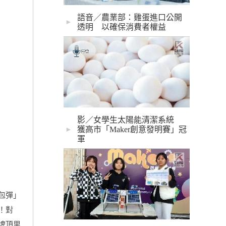
語音／農業部：雞蛋進口公開
►
透明 以確保消費者權益
影／女學生太陽能清潔系統
獲高市「Maker創意發明賽」冠
►
軍
包彈」
！對
埤頂里