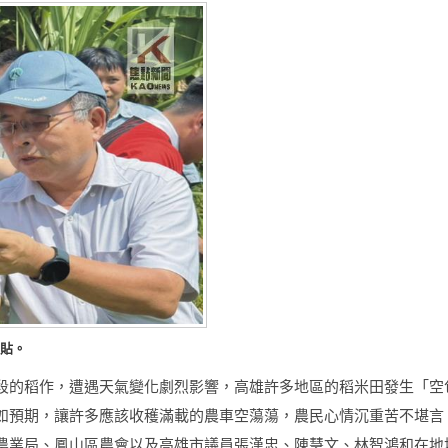
補貼。
段的稻作，遭遇天氣變化劇烈影響，高雄許多地區的稻米田發生「空
如預期，讓許多應該收穫滿載的農車空蕩蕩，農民心情沉重苦不堪言
農業局、鳳山區農會以及高雄市議員張漢忠、陳慧文、林智鴻和在地