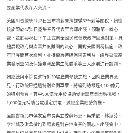
要產業代表深入交流。
美國川普總統
4
月
3
日宣布將對臺灣課徵
32%
對等關稅，賴總
統旋即於
4
月
5
日邀集業界代表至官邸座談，傾聽第一線心
聲，並於
4
月
6
日下午正式向全國民眾發表政府因應對策，具
體展現政府與產業共度難關的決心。面對美國關稅措施，政
府已展開首次談判，並持續秉持確保國家利益、維護臺灣產
業發展空間及保護臺灣產業生態體系等三大原則進行談判。
賴總統與卓院長進行近
20
場產業傾聽之旅，回應產業界意
見，行政院已通過特別條例草案，將編列總額達
4,100
億元
的特別預算，其中
930
億元用於協助受衝擊產業因應挑戰，
1,000
億元補助台電穩定供電，減輕企業經營負擔。
座談會新北市侯友宜市長與立委蘇巧慧、吳秉叡、林淑芬、
李坤城及洪孟楷均到場表達對在地產業的關心。座談會中，
業者反映意見包括穩定電力供應、推動中小企業半導體供應