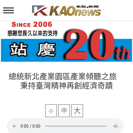
總統新北產業園區產業傾聽之旅
秉持臺灣精神再創經濟奇蹟
大
中
小