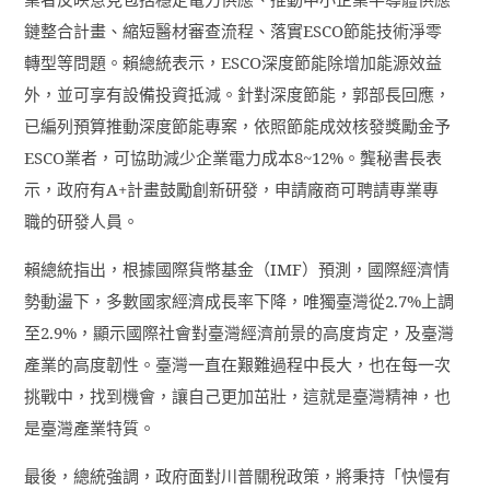
鏈整合計畫、縮短醫材審查流程、落實
ESCO
節能技術淨零
轉型等問題。賴總統表示，
ESCO
深度節能除增加能源效益
外，並可享有設備投資抵減。針對深度節能，郭部長回應，
已編列預算推動深度節能專案，依照節能成效核發獎勵金予
ESCO
業者，可協助減少企業電力成本
8~12%
。龔秘書長表
示，政府有
A+
計畫鼓勵創新研發，申請廠商可聘請專業專
職的研發人員。
賴總統指出，根據國際貨幣基金（
IMF
）預測，國際經濟情
勢動盪下，多數國家經濟成長率下降，唯獨臺灣從
2.7%
上調
至
2.9%
，顯示國際社會對臺灣經濟前景的高度肯定，及臺灣
產業的高度韌性。臺灣一直在艱難過程中長大，也在每一次
挑戰中，找到機會，讓自己更加茁壯，這就是臺灣精神，也
是臺灣產業特質。
最後，總統強調，政府面對川普關稅政策，將秉持「快慢有