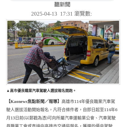
2025-04-13 17:31
瀏覽數:
▲高市優良職業汽車駕駛人選拔報名開跑。
【
焦點新聞／報導】
高雄市
114
年優良職業汽車駕
Kaonews
駛人選拔活動開始報名，凡符合條件者，自即日起至
114
年
6
月
13
日前
(
以郵戳為憑
)
可向所屬汽車運輸業公會、汽車駕駛
員職業工會或直接向高雄市交通局報名，獲選的優良駕駛