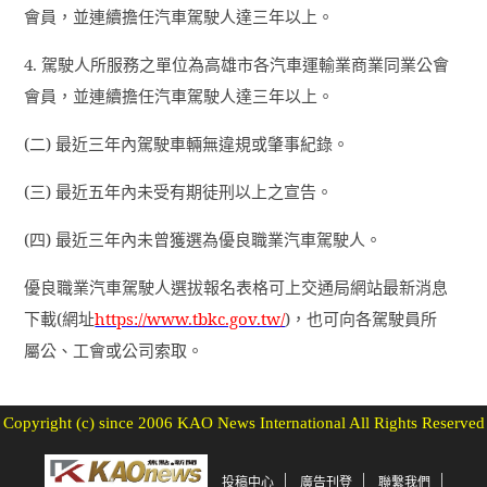
會員，並連續擔任汽車駕駛人達三年以上。
4.
駕駛人所服務之單位為高雄市各汽車運輸業商業同業公會
會員，並連續擔任汽車駕駛人達三年以上。
(
二
)
最近三年內駕駛車輛無違規或肇事紀錄。
(
三
)
最近五年內未受有期徒刑以上之宣告。
(
四
)
最近三年內未曾獲選為優良職業汽車駕駛人。
優良職業汽車駕駛人選拔報名表格可上交通局網站最新消息
下載
(
網址
https://www.tbkc.gov.tw/
)
，也可向各駕駛員所
屬公、工會或公司索取。
Copyright (c) since 2006 KAO News International All Rights Reserved
投稿中心
廣告刊登
聯繫我們