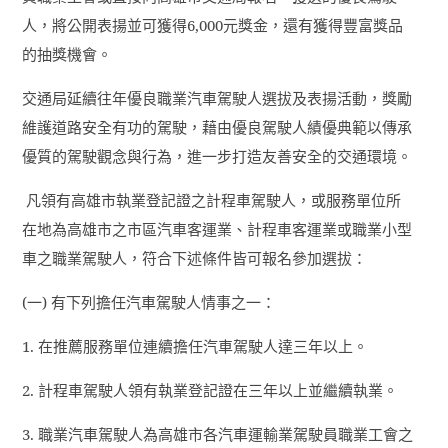
人，將公開表揚並可獲得
6,000
元獎金，還有獲得豐富獎品
的抽獎機會。
交通局延續往年優良職業汽車駕駛人選拔及表揚活動，獎勵
維護道路安全有功的駕駛，藉由優良駕駛人績優典範以傳承
優質的駕駛觀念與行為，進一步打造友善安全的交通環境。
凡領有高雄市執業登記證之計程車駕駛人，或服務單位所
在地為高雄市之市區汽車客運業、計程車客運業或職業小型
車之職業駕駛人，符合下述條件皆可報名參加選拔：
(
一
)
有下列擔任汽車駕駛人情事之一：
1.
在推薦服務單位連續擔任汽車駕駛人達三年以上。
2.
計程車駕駛人領有執業登記證在三年以上並繼續執業。
3.
職業汽車駕駛人為高雄市各汽車運輸業駕駛員職業工會之