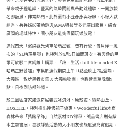
帶來親子體能課，豐富的氣墊闖關與帶動跳體驗，一開放報
名即額滿，非常熱門。此外還有小丑彥彥與呀咪、小綠人默
劇秀、兵兵姊姊帶動跳與
JAMA
特技等多元演出節目，結合
廣闊的場域特性，讓小朋友能夠盡情玩樂放電！
連假四天「濱線觀光列車哈瑪星號」皆有行駛，每月僅一班
次的「
SL
哈瑪星號」也特別於
4
月
5
日加開班次，有興趣的民
眾可於駁二官網線上購票。「趣。生活
chill life market X
哈瑪星野餐趣」市集於連假期間上午
11
點至晚上
7
點登場，
大義區「散步遊者市集
X
大義動物園」也將營業至晚間
9
點，日夜到訪都熱鬧。
駁二園區店家如派奇尼義式冰淇淋、原駁館、微熱山丘、
HOSETEE
，特別推出連假親子優惠。
Wooderful life
木育
森林帶來「豬豬吊飾」自然素材
DIY
課程，誠品書店則有繪
本主題書展，喜歡靜態活動的大小朋友也能度過充實假期。