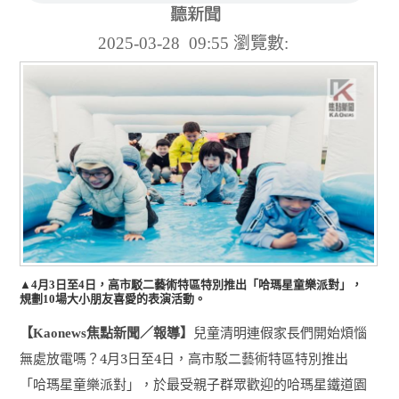
2025-03-28 09:55
瀏覽數:
▲4月3日至4日，高市駁二藝術特區特別推出「哈瑪星童樂派對」，
規劃10場大小朋友喜愛的表演活動。
【
焦點新聞／報導】
兒童清明連假家長們開始煩惱
Kaonews
無處放電嗎？
4
月
3
日至
4
日，高市駁二藝術特區特別推出
「哈瑪星童樂派對」，於最受親子群眾歡迎的哈瑪星鐵道園