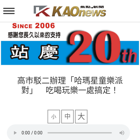
高市駁二辦理「哈瑪星童樂派
對」 吃喝玩樂一處搞定！
大
中
小