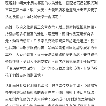
區規劃
10
場大小朋友喜愛的表演活動，搭配哈瑪星號觀光列
車與豐富市集，駁二大勇、大義區店家也適時推出眾多親子
活動及優惠，讓吃喝玩樂一處搞定！
高雄市政府文化局長王文翠表示，駁二藝術特區幅員遼闊，
持續辦理多項豐富的活動、展覽等，藝術作品更是新奇多
元，動靜皆精采，許多家長喜歡帶寶貝到訪走走逛逛。駁二
也長期注重親子服務內容，哈瑪星鐵道園區動靜態展示的火
車與巨大香蕉裝置，乘載著港區鐵路的歷史脈絡，兼具觀光
遊憩性質，受到大小朋友歡迎。這次趁著兒童清明連假推出
「哈瑪星童樂派對」，安排許多互動演出與活動，希望帶給
孩子們難忘的假期回憶。
活動兩日共有
10
組精彩演出，包含曾造訪愛丁堡、亞維農等
多場國際街頭藝術節的香蕉先生，運用魔術手法結合氣球，
呈現創意無限的功夫大球秀；
Kid
’
s
泡泡派對讓觀眾驚艷歡
笑，沉浸在夢幻泡泡世界；專業兒童體能老師「冠軍老師」