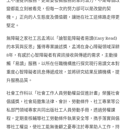
變都能立刻被看見，但每一次的努力卻可以是改變的契
機。」正向的人生態度及價值觀，讓她在社工這條路走得更
堅定。
無障礙之家社工呂孟鴻以「論智能障礙者易讀
(Easy Read)
的本質與反思」獲得專業論述獎，孟鴻在身心障礙領域深耕
8
年，有感於心智障礙者有資訊接收與傳遞的需求，主動接
觸「易讀」服務，以所在任職機構進行探究現行易讀文本對
重度心智障礙者訊息傳遞成效，並將研究結果反饋機構，提
升服務品質。
社會工作科以「社會工作人員勞動權益促進計畫」榮獲社會
倡議獎，社會局邀集法律、會計、勞動條件、社工專業等公
私部門領域專家共同出版社工人員勞動手冊，透過勞權課
程，定期查核輔導社工勞動條件執業安全等，擕手落實與倡
導社工權益，使社工能無後顧之憂專注於專業助人工作，持