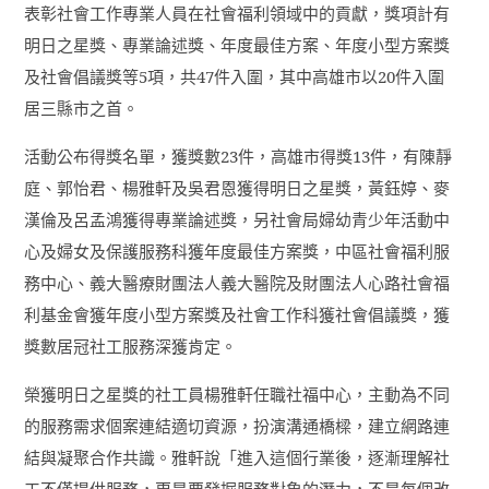
表彰社會工作專業人員在社會福利領域中的貢獻，獎項計有
明日之星獎、專業論述獎、年度最佳方案、年度小型方案獎
及社會倡議獎等
5
項，共
47
件入圍，其中高雄市以
20
件入圍
居三縣市之首。
活動公布得獎名單，獲獎數
23
件，高雄市得獎
13
件，有陳靜
庭、郭怡君、楊雅軒及吳君恩獲得明日之星獎，黃鈺婷、麥
漢倫及呂孟鴻獲得專業論述獎，另社會局婦幼青少年活動中
心及婦女及保護服務科獲年度最佳方案獎，中區社會福利服
務中心、義大醫療財團法人義大醫院及財團法人心路社會福
利基金會獲年度小型方案獎及社會工作科獲社會倡議獎，獲
獎數居冠社工服務深獲肯定。
榮獲明日之星獎的社工員楊雅軒任職社福中心，主動為不同
的服務需求個案連結適切資源，扮演溝通橋樑，建立網路連
結與凝聚合作共識。雅軒說「進入這個行業後，逐漸理解社
工不僅提供服務，更是要發掘服務對象的潛力，不是每個改