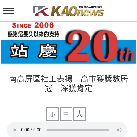
南高屏區社工表揚 高市獲獎數居
冠 深獲肯定
大
中
小