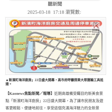
2025-03-18 17:18
瀏覽數:
▲新濱町海洋廚房」22日盛大開幕，高市府呼籲搭乘大眾運輸工具抵
達。
【
焦點新聞／報導】
近期高雄備受矚目的新美食景
Kaonews
點「新濱町海洋廚房」
22
日盛大開幕，為了讓市民朋友及遊
客更輕鬆、便捷地前往，享受這個充滿海洋魅力的全新景