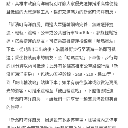
點，高雄市政府海洋局特別呼籲大家優先選擇搭乘高雄便捷
且低碳的大眾運輸工具，暢遊充滿魅力的新濱町海洋廚房。
「新濱町海洋廚房」周邊大眾運輸網絡完善，無論選擇捷
運、輕軌、渡輪、公車或公共自行車
YouBike
，都能輕鬆抵
達。搭乘捷運的朋友，可搭乘高雄捷運橘線至「哈瑪星站」
下車，從
1
號出口出站後，沿麗雄街步行至濱海一路即可抵
達；乘坐輕軌而來的朋友，至「哈瑪星站」下車後，步行均
約
10
分鐘以內可抵達；此外有多條高雄市公車路線行經「新
濱町海洋廚房」，包括
50
五福幹線、
248
、
219
、橘
1B
等，
到「鼓山輪渡站」站牌下車；如果有前往旗津或欣賞港灣風
光的遊客，可搭乘渡輪至「鼓山輪渡站」，下船後即抵達
「新濱町海洋廚房」，讓我們一同享受一趟兼具海景與美食
的旅程。
「新濱町海洋廚房」周邊設有多處停車場，除場域內之停車
場
(31
格
)
配合開幕活動於
3/22
暫停開放外，尚有鼓南街停車