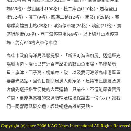
場
(85
格
)
、鼓山國小
(190
格
)
、棧二庫西
(110
格
)
、岩程登山
街
(32
格
)
、廣三
(9
格
)
、臨海二路
(12
格
)
、南鼓山
(28
格
)
、嘟
嘟房高雄壽山站
(29
格
)
、濱海停車場
(26
格
)
、哨船
(21
格
)
、寶
盛哨船街
(33
格
)
、西子灣停車場
(44
格
)
，以上總計
13
處停車
場，約有
650
格汽車停車位。
高雄市政府海洋局溫馨提醒，「新濱町海洋廚房」透過歷史
場域再造、活化已有近百年歷史的鼓山魚市場，串聯哈瑪
星、旗津、西子灣、棧貳庫、駁二以及愛河灣等高雄港區重
要觀光熱點，因假日期間周邊人潮眾多，建議市民朋友及遊
客優先選擇搭乘便捷的大眾運輸工具前往，不僅能節省寶貴
時間，更能為高雄的交通順暢及環境保護盡一份心力，讓我
們一同響應低碳交通，輕鬆暢遊高雄新亮點。
Copyright (c) since 2006 KAO News International All Rights Reserved