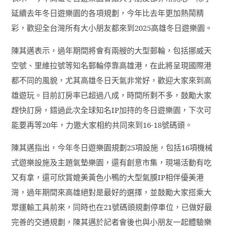
延續去年冬日遊樂園的各項規劃，今年比去年更加熱鬧精
彩，歡迎全台灣所有大小朋友都來到
2025
高雄冬日遊樂園。
陳其邁表示，過年期間將會有兩艘的大型郵輪，包括挪威天
空號、里維拉號等知名郵輪停靠高雄港，在此將呈現國際港
都不同的風貌，尤其高雄冬日天氣非常好，歡迎大家來到高
雄遊玩。目前訂房率已超過八成，時間所剩不多，鼓勵大家
趕快訂房，錯過此次全球知名
IP
加持的冬日遊樂園，下次可
能要再等
20
年，力邀大家相約共同來到
16-18
號碼頭。
陳其邁指出，今年冬日遊樂園規劃
25
項設施，包括
16
項機械
式遊樂設施及主題氣墊樂園，還有創意市集，現場活動有吃
又有拿，還可欣賞媲美黃色小鴨的大型氣膜
IP
相伴優美港
灣，過年期間來高雄絕對是最好的選擇，並鼓勵大家搭乘大
眾運輸工具前來，同時也在
21
號碼頭規劃停車位，已做好最
完善的交通規劃，陳其邁於記者會後也與小朋友一起體驗樂