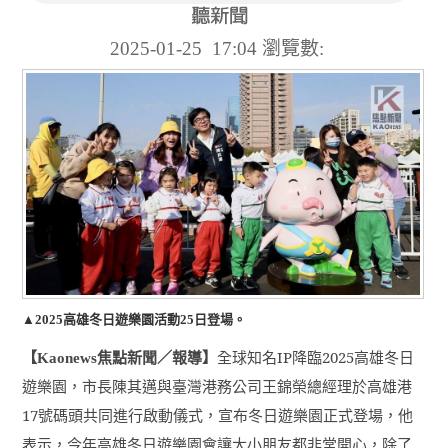
2025-01-25 17:04
瀏覽數:
▲2025高雄冬日遊樂園活動25日登場。
【
焦點新聞／報導】
全球知名
IP
降臨
2025
高雄冬日
Kaonews
遊樂園，市長陳其邁與臺灣港務公司王錦榮總經理於高雄港
17
號碼頭共同進行啟動儀式，宣布冬日遊樂園正式登場，他
表示，今年高雄冬日遊樂園會讓大小朋友都非常開心，除了