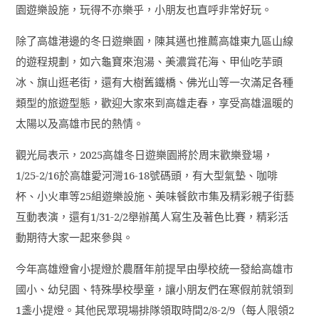
園遊樂設施，玩得不亦樂乎，小朋友也直呼非常好玩。
除了高雄港邊的冬日遊樂園，陳其邁也推薦高雄東九區山線
的遊程規劃，如六龜寶來泡湯、美濃賞花海、甲仙吃芋頭
冰、旗山逛老街，還有大樹舊鐵橋、佛光山等一次滿足各種
類型的旅遊型態，歡迎大家來到高雄走春，享受高雄溫暖的
太陽以及高雄市民的熱情。
觀光局表示，
2025
高雄冬日遊樂園將於周末歡樂登場，
1/25-2/16
於高雄愛河灣
16-18
號碼頭，有大型氣墊、咖啡
杯、小火車等
25
組遊樂設施、美味餐飲市集及精彩親子街藝
互動表演，還有
1/31-2/2
舉辦萬人寫生及著色比賽，精彩活
動期待大家一起來參與。
今年高雄燈會小提燈於農曆年前提早由學校統一發給高雄市
國小、幼兒園、特殊學校學童，讓小朋友們在寒假前就領到
1
盞小提燈。其他民眾現場排隊領取時間
2/8-2/9
（每人限領
2