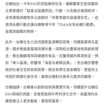
台糖指出，今年
ESG
的亮點績效包含，兼顧農業生態保護與
企業營運的「猛禽治鼠護蔗田」行動，以及融合循環經濟、
淨零建築與關懷多元族群的「崇賢青銀共居循環住宅」。這
兩項永續行動也讓台糖奪得今年「
TSAA
台灣永續行動獎」
金獎與銀獎的殊榮。
此外，台糖也全力支持國家能源轉型政策，持續推廣再生能
源，穩步推進畜殖場改建計畫，同時結合農業技術與創新理
念，推出兼顧環保與健康的食品，且獲得國內獎項肯定，例
如「美人晶凍」即獲得「海宴水產精品獎」。而台糖亦響應
政府社會住宅與長照政策，將自有學生宿舍轉型，更提供土
地用於興建社會住宅，展現台糖對社會多元需求的關懷。
台糖強調，台糖會以創新技術與務實作為，持續提升台糖在
ESG
領域的貢獻，並會透過與外界的深化合作，為臺灣的永
續發展注入更多動能，書寫新篇章。