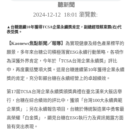
2024-12-12 18:01
瀏覽數:
▲台糖連續10年獲得TCSA企業永續獎肯定，副總經理蔡東霖(右)代
表受獎。
【
焦點新聞／報導】
為實現健康及綠色產業標竿的
Kaonews
願景，多年來台糖公司積極落實
ESG
永續行動策略，各項作
為深獲外界肯定，今年於「
TCSA
台灣企業永續獎」評比
中，再度囊括雙項大獎。這是台糖連續第
10
年獲得企業永續
獎的肯定，充分彰顯台糖在永續經營上的卓越績效。
第
17
屆
TCSA
台灣企業永續獎頒獎典禮在臺北漢來大飯店舉
行，台糖在綜合績效的評比中，獲頒「台灣
100
大永續典範
企業獎」；另在永續報告項目，台糖於傳統製造業中勇奪最
高榮耀「白金獎」，顯見台糖在
ESG
執行力及資訊揭露方面
皆有突出表現。