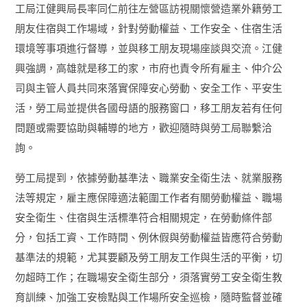
工局江健興局長率同仁前往左營區訪視關懷營造業外籍勞工
朋友住宿與工作場域，針對勞動權益、工作安全、住宿生活
環境等事項進行督導，並與移工朋友現場座談與交流。江健
興強調，高雄就是移工的家，市府也責令所有雇主、仲介公
司與主管人員共同來落實保障安心勞動、安全工作、平安生
活，勞工局並提供各國母語的服務窗口，移工朋友若有任何
問題或需要協助與輔導的地方，歡迎隨時與勞工局聯繫洽
詢。
勞工局提到，依據勞動基準法、職業安全衛生法、就業服務
法等規定，雇主應保障適法範圍工作者有關勞動權益、職場
安全衛生、住宿與生活標準符合相關規定，在勞動條件部
分，包括工資、工作時間、例休假與勞動權益皆應符合勞動
基準法的規範，尤其要顧及勞工朋友工作與生活的平衡，切
勿超時工作；在職場安全衛生部分，須落實勞工安全衛生教
育訓練、加強工安檢點與工作場所安全巡檢，隨時監督並確