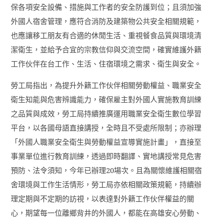
保各項安全設備、措施與工作者的安全防護到位；且須加強
外國人宿舍管理，應符合消防及建築物公共安全相關規範，
也應讓移工朋友有合適的休閒生活、重視餐食品質與環境清
潔衛生，並給予合宜的宗教信仰與交流空間，確實維護外籍
工作伙伴在台工作、生活、住宿環境之需求、衛生與安全。
勞工局指出，為提升外籍工作伙伴相關勞動權益、職業安全
衛生知能與危害辨識能力，確保雇主對外國人實施教育訓練
之品質與成效，勞工局持續推廣運用職業安全衛生數位學習
平台，以各國母語直接講授，全時且不受處所限制；亦辦理
「外國人職業安全衛生與勞動權益宣導實施計畫」，直接至
事業單位進行教育訓練，透過即時翻譯、實地講授常見危害
預防、法令須知，今年已辦理
20
場次。且為關懷維護相關宿
舍環境與工作生活情形，勞工局亦依相關政策規範，持續辦
理定期與不定期的訪視，以表達對外籍工作伙伴權益的關
心，期望每一位離鄉背井的外國人，都能在高雄安心勞動、