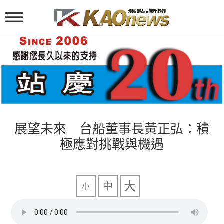
展望未來 台船董事長黃正弘：積
極應對挑戰與機遇
大
中
小