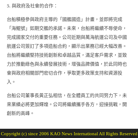
5.
與政府及社會的合作：
台船積極參與政府主導的「國艦國造」計畫，並即將完成
「海鯤號」如期交艦的承諾。未來，台船將繼續不辱使命，
完成國家交付的重要任務。公司近期與萬海航運公司及中國
航運公司簽訂了多項造船合約，顯示出業務已經大幅改善。
台船將繼續堅持技術創新和卓越品質，滿足客戶需求，並致
力於推動綠色與永續發展技術，增強品牌價值，於此同時也
會與政府相關部門密切合作，爭取更多政策支持和資源投
入。
台船公司董事長黃正弘相信，在全體員工的共同努力下，未
來業績必將更加輝煌。公司將繼續攜手各方，迎接挑戰，開
創新的高峰。
Copyright (c) since 2006 KAO News International All Rights Reserved