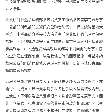
全及營業秘密保護研討會」，現場高屏地區企業及分局同仁
70
人參與。
此次研討會邀請法務部調查局資安工作站調查官李宥萱分享
「公部門與私部門之資訊安全聯合防禦」、保二總隊第四大
隊第一中隊高雄分隊長黃大洧分享「企業如何強化合理保密
措施」，分別講述資安、企業誠信及營業秘密案例、偵查經
驗與報案
SOP
，透過管理與執法實務等不同面向的分享，協
助企業建立保護制度，以及受侵害時的因應措施，希望能夠
藉由公私部門溝通聯繫及跨域合作機制，防範不法侵害和維
護園區廠商權益。
高屏分局游淑惠分局長表示，廠商投入龐大時間及財力，才
獲得相關成果，若被競爭對手以各種手段入侵竊取或內部員
工洩密，不僅危及企業營運根本，還會影響國家競爭力。因
此，企業應正視資訊安全及營業秘密保護之相關課題，當察
覺其機密資料有遭洩漏、不當使用之跡象，便應即時蒐證、