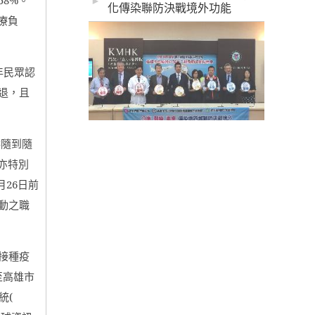
►
化傳染聯防決戰境外功能
療負
年民眾認
退，且
供隨到隨
亦特別
月
26
日前
動之職
接種疫
至高雄市
統
(