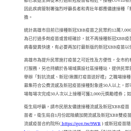
因此疾病管制署強烈呼籲長者和青壯年都應儘速接種「
擔。
統計高雄市目前已接種新冠
XBB
疫苗之民眾約
12
萬
7,00
為已打過多劑疫苗或曾經確診，就不再接種新冠
XBB
疫
病毒變異快速，有必要再加打最新版的新冠
XBB
疫苗以
高雄市為提升民眾施打疫苗之可近性及方便性，全市約
打服務，另也持續於各場域廣設社區接種站，提供民眾
舉辦「對抗流感、新冠
!
揪團打疫苗送好禮」之職場接種
募集符合公費流感及新冠疫苗接種對象達
50
人以上，即
場每場次完成
50
人次以上接種可獲
2,000
元獎勵禮券；
衛生局呼籲，請市民朋友儘速接種流感及新冠
XBB
疫苗
苗者，衛生局自
1
月份起陸續加開流感及新冠
XBB
雙疫
流感疫苗合約院所
(
https://gov.tw/9WR
)
或新冠疫苗隨