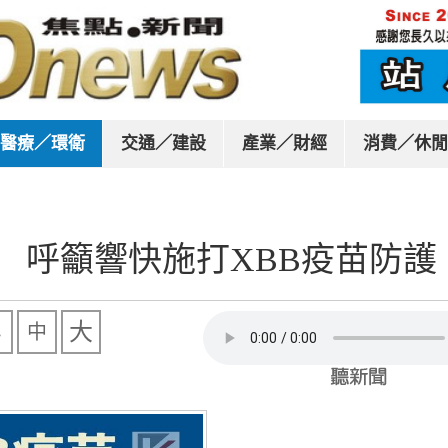
醫療／環衛
交通／建設
產業／財經
消費／休閒
升溫 呼籲響快施打XBB疫苗防護
大
中
小