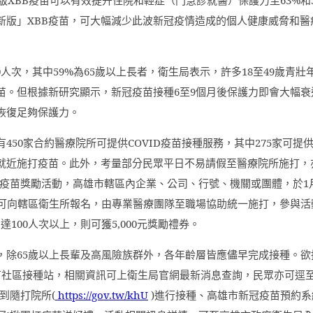
新版」
XBB
疫苗，可大幅減少此波新冠疫情造成的個人健康威脅和醫
0
人次，其中
59%
為
65
歲以上長者，衛生局表示，許多
18
至
49
歲青壯
苗。但根據新研究顯示，新冠疫苗接種
6
至
9
個月後保護力即會大幅衰
恢復足夠保護力。
有
450
家合約醫療院所可提供
COVID
疫苗接種服務，其中
275
家可提
就近施打疫苗。此外，考量部分民眾平日不易請假至醫療院所施打，
疫苗獎勵活動，高雄市轄區內企業、公司、行號、機關或團體，於
1
可向轄區衛生所報名，由專業醫療團隊至職場協助統一施打，參與活
如達
100
人次以上，則可獲
5,000
元獎勵禮券。
，除
65
歲以上長輩及高風險族群外，各年齡層皆應儘早完成接種。欲
苗社區接種站，相關資訊可上衛生局官網最新消息查詢，民眾亦可逕
到隨打院所
(
https://gov.tw/khU
)
進行接種、高雄市新冠疫苗預約系