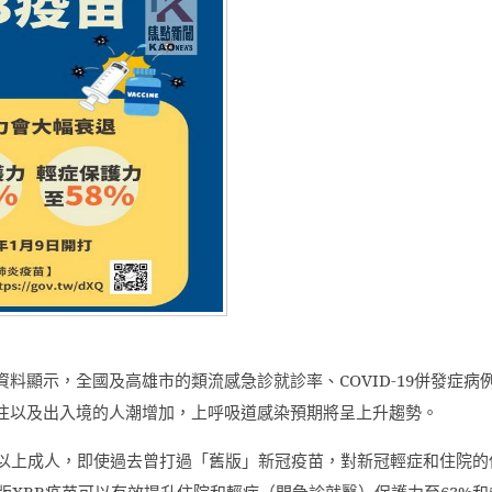
資料顯示，全國及高雄市的類流感急診就診率、
COVID-19
併發症病
往以及出入境的人潮增加，上呼吸道感染預期將呈上升趨勢。
以上成人，即使過去曾打過「舊版」新冠疫苗，對新冠輕症和住院的
版
XBB
疫苗可以有效提升住院和輕症（門急診就醫）保護力至
63%
和