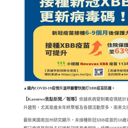
▲國內COVID-19疫情升溫呼籲響快施打XBB疫苗防護。
【
焦點新聞／報導】
依據疾病管制署疫情統計
Kaonews
升趨勢，尤其是歲末年終聚餐及各類活動眾多，南來北
最新美國南加州研究顯示，未接種新冠
XBB
疫苗的
18
歲
都已衰退至與從未打過新冠疫苗者相近。接種
COVID
新