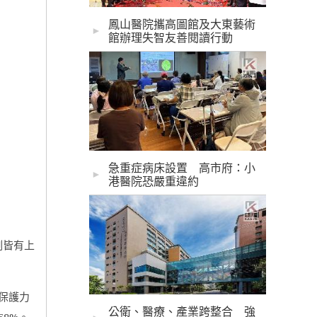
鳳山醫院攜高圖館及大東藝術
►
館辦理失智友善閱讀行動
急重症病床設置 高市府：小
►
港醫院恐嚴重違約
例皆有上
保護力
公衛、醫療、產業跨整合 強
58%
。