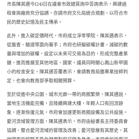
市長陳其邁今
(24)
日在議會市政總質詢中答詢表示，興建過
程會與廠商充分協調，亦請市府文化局統合規劃，以符合市
民的歷史記憶及民主傳承。
此外，進入碳定價時代，市府成立淨零學院，陳其邁表示，
從盤查、驗證等面向著手；市府也研擬碳權計畫，減碳的數
量與增加的碳權，設定以未來可交易為目的，形成完整產業
鏈，進而推展至其他地區、國家。議員同時關心鳳山新甲國
小的校舍安全，陳其邁答覆表示，會請教育局邀專業技師判
定，也會向教育部爭取相關預算。
至於促進中央公園、城市光廊一帶的商圈繁榮，陳其邁說，
當地生活機能完備，且陸續興建大樓，年輕人口有回流跡
象，逐漸恢復元氣，市府會加速更新商圈設備及公共設施。
愛河流域管理方面，陳其邁表示，市府由秘書長主持委員會
協調、整合愛河流域的管理及改善；愛河發展有其歷史，其
他國家的經驗不能全然複製但可做為參考，市府會加強愛河