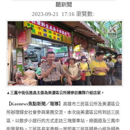
2023-09-21 17:16
瀏覽數:
▲三鳳中街伍進昌主委為美濃區公所婦參訪團隊介紹店家。
【
焦點新聞／報導】
高雄市三民區公所及美濃區公
Kaonews
所辦理婦女社會參與業務交流，本次由美濃區公所到訪三民
區，以散步小旅行的方式走訪三塊厝車站、綠園道及三鳳中
街等景點。三民區長宋貴龍一早即率三民區婦參小組及婦參