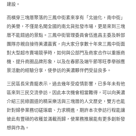
建設。
而橫穿三塊厝聚落的三鳳中街素來享有「北迪化，南中街」
的美譽，不僅是名聞全國的南北貨批發市場，更是來到三塊
厝不能錯過的景點。三鳳中街管理委員會伍進昌主委及幹部
團隊亦親自接待美濃嘉賓，向大家分享數十年來三鳳中街面
對大型超市賣場競爭時，如何與公部門及商家合作以重振商
機、提升商圈品牌形象，以及在春節及端午節等旺季舉辦應
景活動的經驗分享，使參訪的美濃夥伴們受益良多。
三民區長宋貴龍表示，過去幾年受疫情影響，已多年未有他
區來到三民交流參訪，因此本次機會相當難得，可以向美濃
介紹三民綠園道的精采樂活與三塊厝的人文歷史，雙方也能
針對婦參業務切磋琢磨、力求精進，期許本次參訪行程能讓
彼此有豐碩的收穫並滿載而歸，使業務推展能有更多創新發
想與作為。