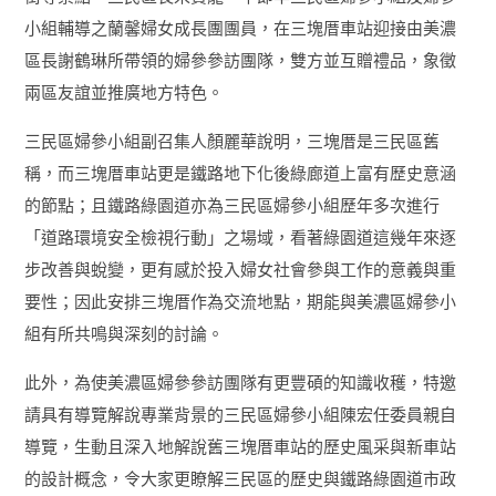
小組輔導之蘭馨婦女成長團團員，在三塊厝車站迎接由美濃
區長謝鶴琳所帶領的婦參參訪團隊，雙方並互贈禮品，象徵
兩區友誼並推廣地方特色。
三民區婦參小組副召集人顏麗華說明，三塊厝是三民區舊
稱，而三塊厝車站更是鐵路地下化後綠廊道上富有歷史意涵
的節點；且鐵路綠園道亦為三民區婦參小組歷年多次進行
「道路環境安全檢視行動」之場域，看著綠園道這幾年來逐
步改善與蛻變，更有感於投入婦女社會參與工作的意義與重
要性；因此安排三塊厝作為交流地點，期能與美濃區婦參小
組有所共鳴與深刻的討論。
此外，為使美濃區婦參參訪團隊有更豐碩的知識收穫，特邀
請具有導覽解說專業背景的三民區婦參小組陳宏任委員親自
導覽，生動且深入地解說舊三塊厝車站的歷史風采與新車站
的設計概念，令大家更瞭解三民區的歷史與鐵路綠園道市政