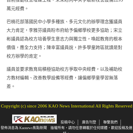
萬元經費。
巴楠花部落國民中小學多種族、多元文化的辦學理念獲議員
大力肯定，李雅芬議員盼市府給予偏鄉學校更多協助；宋立
彬議員認為校方培養學生意志力與獨立性，喚起教育的根本
價值，應全力支持；陳幸富議員說，許多學童跨區就讀是對
校方辦學的肯定。
議員並要求教育局積極協助校方爭取中央經費，以及補助校
方教材編輯、改善教學設備等經費，讓偏鄉學童學習無落
差。
Copyright (c) since 2006 KAO News International All Rights Reserved
投稿中心
廣告刊登
聯繫我們
發佈消息為 Kaonews焦點新聞 版權所有，請勿任意轉載於任何媒體，歡迎投稿及連