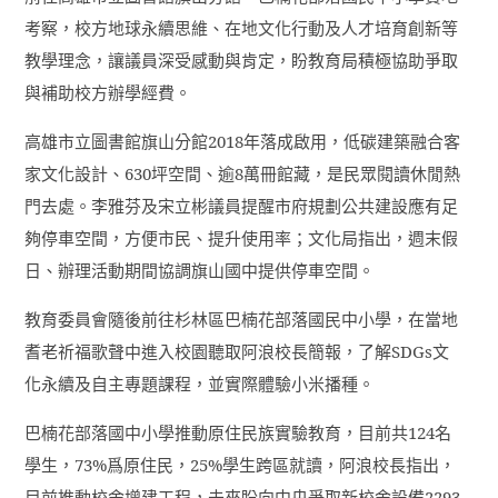
考察，校方地球永續思維、在地文化行動及人才培育創新等
教學理念，讓議員深受感動與肯定，盼教育局積極協助爭取
與補助校方辦學經費。
高雄市立圖書館旗山分館
2018
年落成啟用，低碳建築融合客
家文化設計、
630
坪空間、逾
8
萬冊館藏，是民眾閱讀休閒熱
門去處。李雅芬及宋立彬議員提醒市府規劃公共建設應有足
夠停車空間，方便市民、提升使用率；文化局指出，週末假
日、辦理活動期間協調旗山國中提供停車空間。
教育委員會隨後前往杉林區巴楠花部落國民中小學，在當地
耆老祈福歌聲中進入校園聽取阿浪校長簡報，了解
SDGs
文
化永續及自主專題課程，並實際體驗小米播種。
巴楠花部落國中小學推動原住民族實驗教育，目前共
124
名
學生，
73%
爲原住民，
25%
學生跨區就讀，阿浪校長指出，
目前推動校舍增建工程，未來盼向中央爭取新校舍設備
2293