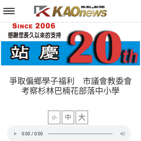
爭取偏鄉學子福利 市議會教委會
考察杉林巴楠花部落中小學
大
中
小