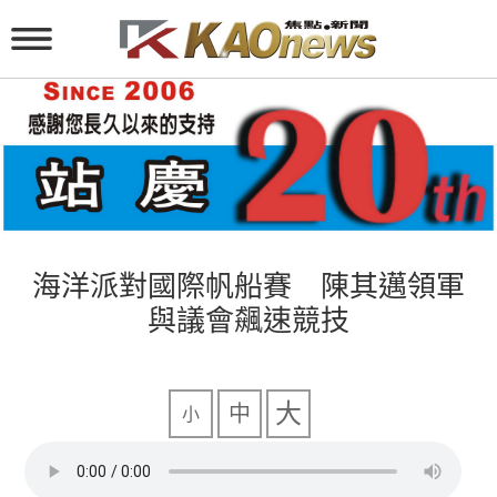
海洋派對國際帆船賽 陳其邁領軍
與議會飆速競技
大
中
小