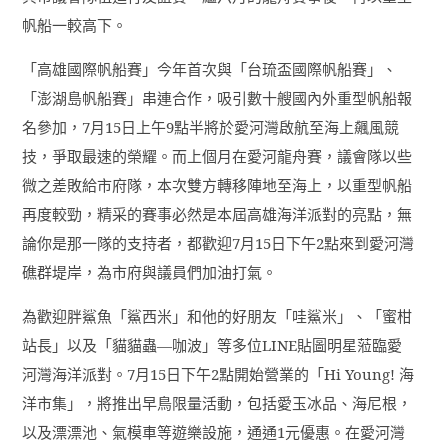
帆船一較高下。
「高雄國際帆船賽」今年首次與「台琉盃國際帆船賽」、
「澎湖島帆船賽」串連合作，吸引數十艘國內外重型帆船報
名參加，
7
月
15
日上午
9
點半將於愛河灣啟航至海上飆風競
技，爭取最速的榮耀。而上個月在愛河龍舟賽，議會隊以些
微之差敗給市府隊，本次雙方轉移陣地至海上，以重型帆船
再度較勁，精采的賽事必然是本屆高雄海洋派對的亮點，無
論你是那一隊的支持者，都歡迎
7
月
15
日下午
2
點來到愛河灣
礁群堤岸，為市府與議員們加油打氣。
為歡迎胖鯊魚「鯊西米」和他的好朋友「哇鯊米」、「蜜柑
站長」以及「貓貓蟲—咖波」等多位
LINE
貼圖明星蒞臨愛
河灣海洋派對。
7
月
15
日下午
2
點開始營業的「
Hi Young!
海
洋市集」，將推出早鳥限量活動，包括愛玉冰品、海尼根，
以及漂漂池、氣模車等遊樂設施，通通
1
元優惠。在愛河灣