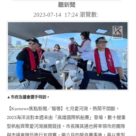
2023-07-14 17:24
瀏覽數:
▲市府及議會選手特訓。
【
焦點新聞／報導】七月愛河灣，熱鬧不間斷。
Kaonews
2023
海洋派對本週末由「高雄國際帆船賽」登場，數十艘重
型帆船齊聚愛河灣展開競技。市長陳其邁也將率領市府團隊
與市議會隊伍進行友誼賽，繼六月的龍舟賽事後，再以重型