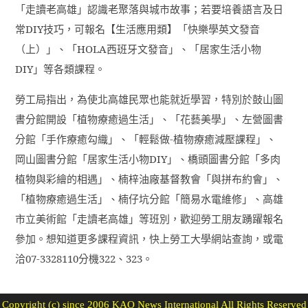
「走讀老高雄」認識老聚落與城市故事；若要培養語言及日
常
DIY
技巧，可報名【生活應用類】「快樂學英文發音
（上）」、「
HOLA
西班牙文發音」、「居家生活小物
DIY
」等各類課程。
勞工局指出，為使北高雄民眾也能就近學習，特別於鼓山圖
書分館開設「植物療癒過生活」、「花藝美學」、左營圖書
分館「手作療癒勾織」、「輕鬆做
-
植物療癒減壓課程」、
岡山圖書分館「居家生活小物
DIY
」、橋頭圖書分館「多肉
植物與彩繪的相遇」、楠梓油廠基督教會「與拼布約會」、
「植物療癒過生活」、楠仔坑分館「簡易水電維修」、高雄
市立美術館「走讀老高雄」等班別，歡迎勞工朋友踴躍報名
參加。想知道更多課程資訊，快上勞工大學網站查詢，或電
洽
07-3328110
分機
322
、
323
。
Copyright (c) since 2006 KAO News International All Rights Reserved