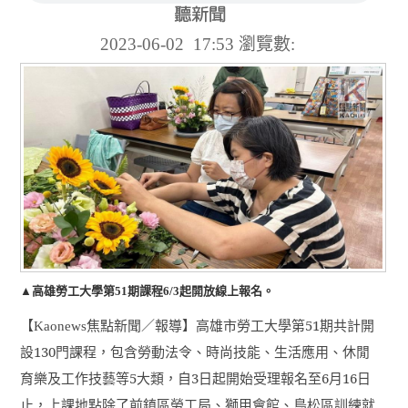
2023-06-02 17:53
瀏覽數:
▲高雄勞工大學第51期課程6/3起開放線上報名。
【
焦點新聞／報導】高雄市勞工大學第
51
期共計開
Kaonews
設
130
門課程，包含勞動法令、時尚技能、生活應用、休閒
育樂及工作技藝等
5
大類，自
3
日起開始受理報名至
6
月
16
日
止，上課地點除了前鎮區勞工局、獅甲會館、鳥松區訓練就