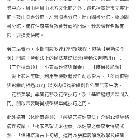
業中心、鳳山區鳳山地方文化館之外；還包括高雄市立美術
館、鼓山圖書分館、左營圖書分館、岡山圖書分館、橋頭圖
書分館、楠梓油廠基督教會等處所開課，秒殺課程名額有
限，要搶要快唷。
勞工局表示，本期開設多達
17
門新課程，包括【勞動法令
類】開設「勞動法上的民法基礎概念
(
勞動法進階班
)
」；
【工作技藝類】「小家電維修與保養」；【時尚技能類】
「愛上影片剪輯」利用手機軟體製作創意影片、「多肉植物
與彩繪的相遇
DIY
」以多肉植物彩繪創作佈置居家生活、
「花藝美學」學習花藝及花型技巧，及「基礎縫紉與製圖入
門」開啟畫製時尚版型與車縫技巧之門。
此外還有【休閒育樂類】「經絡穴道健康法」介紹
12
條經絡
病理按摩、「楊家老架式太極拳」以健康之拳感受傳統武
藝、「偉特塔羅占卜初級」運用
78
張牌義解說教學及練習、