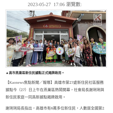
2023-05-27 17:06
瀏覽數:
▲高市燕巢區新住民據點正式揭牌啟用。
【
焦點新聞／報導】高雄市第
27
處新住民社區服務
Kaonews
據點今（
27
）日上午在燕巢區熱鬧開幕，社會局長謝琍琍與
新住民家庭一同爲新據點揭牌啟用。
謝琍琍局長指出，高雄市有
6
萬多位新住民，人數居全國第
2