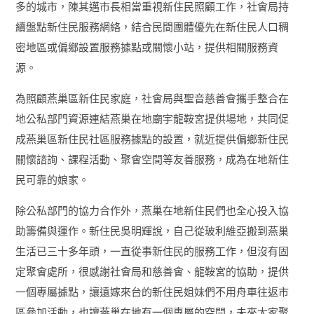
多的城市，陳其邁市長相當重視新住民照顧工作，社會局持
續盤點新住民服務網絡，結合民間團體優先在新住民人口稠
密地區或偏鄉設置服務據點或關懷小站，提供相關服務資
源。
為照顧燕巢區新住民家庭，社會局與聖音慈善會攜手整合在
地公私部門資源連結燕巢在地廟宇龍鞍宮提供場地，共同促
成燕巢區新住民社區服務據點的設置，就近提供偏鄉新住民
關懷諮詢、課程活動、聚會空間等友善服務，成為在地新住
民可靠的娘家。
除公私部門的協力合作外，燕巢在地新住民們也全心投入協
助籌備與運作。新住民吳明輝說，自己從玻利維亞搬到燕巢
生活已三十多年頭，一直從事新住民的服務工作，但沒有固
定聚會處所，很感謝社會局和慈善會、龍鞍宮的協助，提供
一個專屬據點，讓遠嫁來台的新住民姐妹們不用舟車往返市
區參加活動，也讓燕巢在地有一個專屬的空間，未來大家聚