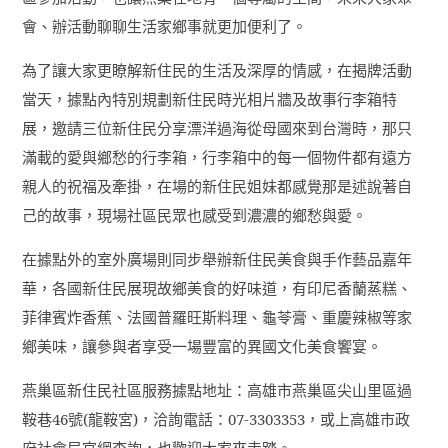
會、辦活動聊聊生活家鄉事就更加便利了。
為了讓大家更瞭解新住民的生活及深厚的情感，在揭牌活動
當天，據點內特別規劃新住民時光相片牆及故事行李箱特
展，邀請三位新住民分享漂洋過海從母國來到台灣時，那只
滿載的愛與鄉愁的行李箱，行李箱中的每一個物件都有遠方
親人的祝福及牽掛，在場的新住民姐妹都感覺那是述說著自
己的故事，現場社區民眾也感受到濃濃的鄉愁與愛。
在據點外的室外廣場則同步舉辦新住民美食與手作藝品嘉年
華，各國新住民展現故鄉美食的好味道，有印尼香蘭蒸糕、
菲律賓炸香蕉、法國普羅旺斯料理、龜苓膏、重慶辣椒等家
鄉美味，讓參與者享受一場豐富的異國文化美食饗宴。
燕巢區新住民社區服務據點地址：高雄市燕巢區尖山里區過
鞍巷
46
號
(
龍鞍宮
)
，洽詢電話：
07-3303353
，或上高雄市政
府社會局官網查詢，也歡迎大家來走踏。