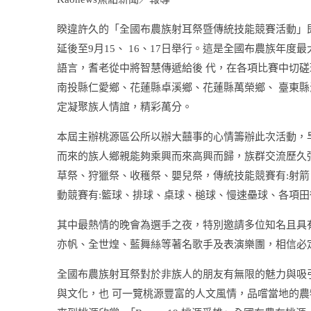
睽違許久的「全國布農族射耳祭暨傳統技能競賽活動」
延後至9月15、 16、17日舉行。這是全國布農族年
語言，耆老從中將智慧傳遞給後 代，在各項比賽中切磋
南投縣仁愛鄉、花蓮縣卓溪鄉、花蓮縣萬榮鄉、 臺東縣
定凝聚族人情誼，精彩萬分。
本屆主辦桃源區公所以辦大囍事的心情籌辦此次活動，
而來的族人鄉親能夠乘興而來高興而歸，族群交流歷久
草祭、狩獵祭、收穫祭、嬰兒祭，傳統技能競賽有:射
動競賽有:籃球、排球、桌球、槌球、慢速壘球、各項田
其中最熱情的晚會為選手之夜，特別邀請多位知名且具
亦帆、全世煌、藍舞絲等著名歌手及表演樂團，相信必
全國布農族射耳祭對於非族人的朋友有無限的魅力與吸
與文化，也 可一覽桃源豐富的人文風情，品嚐當地的農