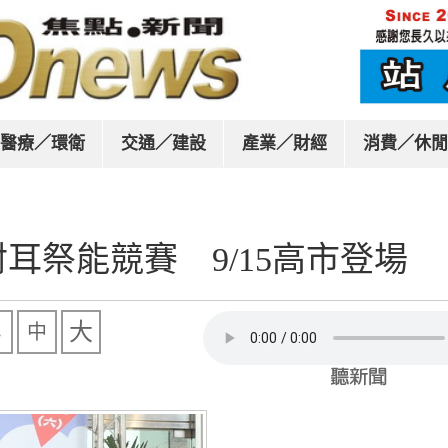
醫療／環衛
交通／建設
產業／財經
消費／休閒
耳祭能競賽 9/15高市登場
大
中
小