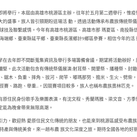
即將舉行，本屆由高雄市桃源區主辦，往年於五月第二週舉行，惟疫
度最大的盛事，族人皆引頸期盼這場活 動，透過活動傳承布農族傳統祭
球技及聯繫感情。今年有高雄市桃源區、高雄市那 瑪夏區、南投縣
海端鄉、臺東縣延平鄉、臺東縣長濱鄉計9鄉區參賽，相信今年的活 
早在去年即不間斷蒐集資訊及舉行多場籌備會議，期望將活動辦好，
彌堅。此次活動包含有傳統祭儀展演:射耳祭、開墾祭、播種祭、封
箭、鋸木、負重、摔角、拔河、爬竿、嘟瑪那努、搗米、生火、劈柴
徑賽、路跑、舉重..，因競賽項目較多，族人也稱布農族奧林匹克。
有原住民身份歌手及樂團表演，有沈文程、秀蘭瑪雅、梁文音、方季
定能為晚會帶來無限高潮。
引力，歡迎熱 愛原住民文化傳統的朋友，也能來到桃源區感受布農
特產與傳統美食，來一趟布農 族文化深度之旅。期待全國各地的好