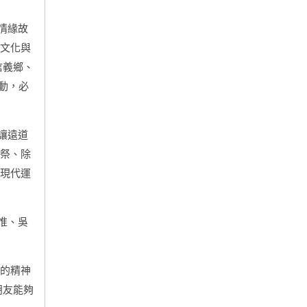
情緣故
儀文化與
信義鄉、
動，必
讓遠道
鋤祭、除
，現代運
惟、吳
族的精神
朋友能夠