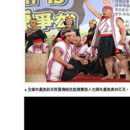
▲全國布農族射耳祭暨傳統技能競賽族人也稱布農族奧林匹克。