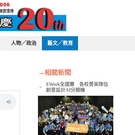
人物／政治
藝文／教育
→相關新聞
EWeek全國賽 各校菁英隊伍
►
創意設計AI分類機