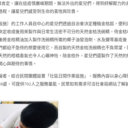
與肯定，讓在這疫情嚴峻期間，無法外出的星兒們，得到紓解壓力的
過程，讓星兒們感受到生命的喜悅與珍貴。
設施）的工作人員自中心的星兒們透過自治會決定種植金桔起，便利
決定收成後用來製作與日常生活密不可分的天然金桔洗碗精，待金桔
後將金桔精油加入製作洗碗精所需的椰子油發泡劑、水及鹽等基底後
們都迫不急待的想要使用它，而自製的天然金桔洗碗精也不負眾望，
天然的柑橘香氣也令人心曠神怡，除金桔外，星兒們還製作了天然的
開心與期待的事情。
礙者，結合民間團體設置「社區日間作業設施」，服務內容以身心障
8處，可提供702人之服務量能，民眾如有需求可洽社會局網站了解