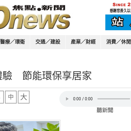
醫療／環衛
交通／建設
產業／財經
消費／休閒
體驗 節能環保享居家
大
中
小