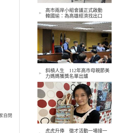
高市兩岸小組會議正式啟動
►
韓國瑜：為高雄經濟找出口
斜槓人生 112年高市母親節美
►
力媽媽獲獎名單出爐
家自閉
虎虎升俸 徵才活動一場接一