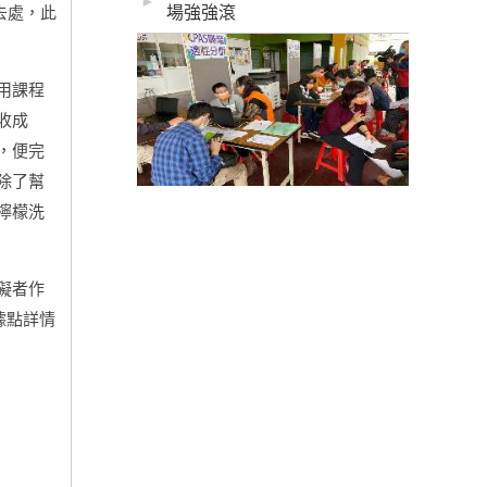
►
場強強滾
去處，此
用課程
收成
，便完
除了幫
檸檬洗
礙者作
據點詳情