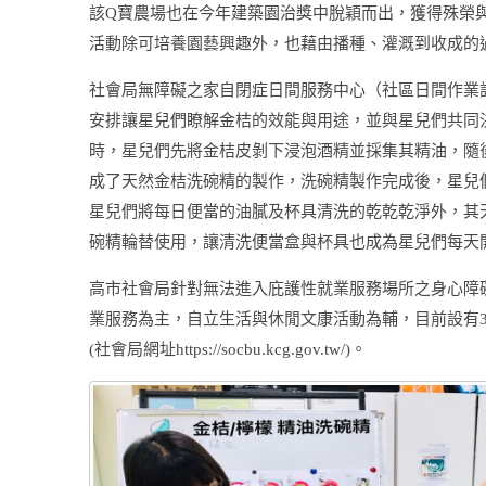
該Q寶農場也在今年建築園治獎中脫穎而出，獲得殊榮
活動除可培養園藝興趣外，也藉由播種、灌溉到收成的
社會局無障礙之家自閉症日間服務中心（社區日間作業
安排讓星兒們瞭解金桔的效能與用途，並與星兒們共同
時，星兒們先將金桔皮剝下浸泡酒精並採集其精油，隨
成了天然金桔洗碗精的製作，洗碗精製作完成後，星兒
星兒們將每日便當的油膩及杯具清洗的乾乾乾淨外，其
碗精輪替使用，讓清洗便當盒與杯具也成為星兒們每天
高市社會局針對無法進入庇護性就業服務場所之身心障
業服務為主，自立生活與休閒文康活動為輔，目前設有3
(社會局網址https://socbu.kcg.gov.tw/)。