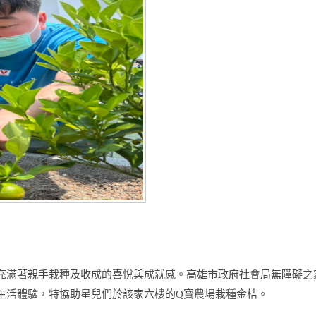
充滿著親手栽種及收成的喜悅與成就感。高雄市政府社會局無障礙之
生活體驗，特協助星兒們於該家六樓的Q寶農場栽種金桔。