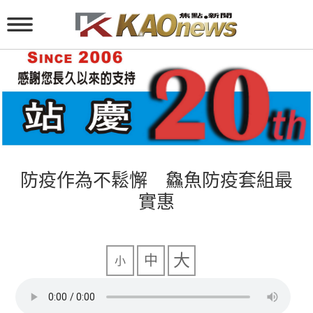
防疫作為不鬆懈 鱻魚防疫套組最
實惠
大
中
小