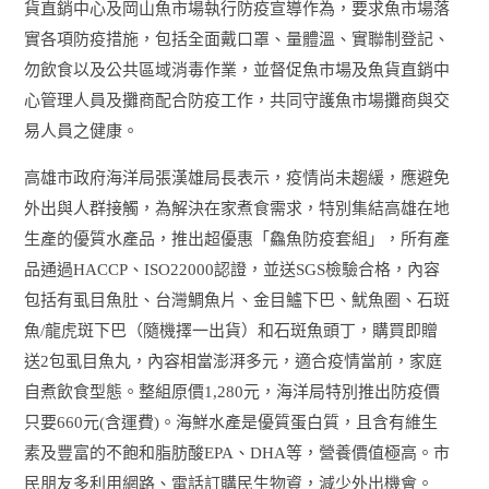
貨直銷中心及岡山魚市場執行防疫宣導作為，要求魚市場落
實各項防疫措施，包括全面戴口罩、量體溫、實聯制登記、
勿飲食以及公共區域消毒作業，並督促魚市場及魚貨直銷中
心管理人員及攤商配合防疫工作，共同守護魚市場攤商與交
易人員之健康。
高雄市政府海洋局張漢雄局長表示，疫情尚未趨緩，應避免
外出與人群接觸，為解決在家煮食需求，特別集結高雄在地
生產的優質水產品，推出超優惠「鱻魚防疫套組」，所有產
品通過HACCP、ISO22000認證，並送SGS檢驗合格，內容
包括有虱目魚肚、台灣鯛魚片、金目鱸下巴、魷魚圈、石斑
魚/龍虎斑下巴（隨機擇一出貨）和石斑魚頭丁，購買即贈
送2包虱目魚丸，內容相當澎湃多元，適合疫情當前，家庭
自煮飲食型態。整組原價1,280元，海洋局特別推出防疫價
只要660元(含運費)。海鮮水產是優質蛋白質，且含有維生
素及豐富的不飽和脂肪酸EPA、DHA等，營養價值極高。市
民朋友多利用網路、電話訂購民生物資，減少外出機會。