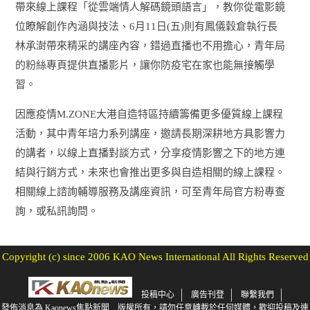
帶來線上課程「從雲端情人解碼鏡頭語言」，教你從電影鏡
位瞭解創作內涵與技法、6月11日(五)則有鳳儀穀倉執行長
林承澍帶來精采的講座內容，錯過直播也不用擔心，青年局
的粉絲專頁提供直播影片，讓你防疫宅在家也能無接觸學
習。
因應疫情M.ZONE大港自造特區持續籌備更多優質線上課程
活動，其中青年培力系列講座，邀請長期深耕地方具影響力
的講者，以線上直播對談方式，分享疫情影響之下的地方連
結與行銷方式，未來也會推出更多與自造相關的線上課程。
相關線上諮詢輔導服務及講座資訊，可至青年局官方粉專查
詢，或私訊詢問。
Copyright (c) since 2006 KAO News International All Rights Reserved
投稿中心
廣告刊登
聯繫我們
發佈消息為 Kaonews焦點新聞 版權所有，請勿任意轉載於任何媒體，歡迎投稿及連