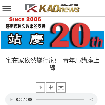
宅在家依然變行家! 青年局講座上
線
大
中
小