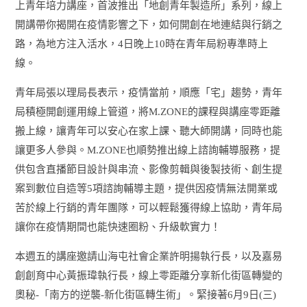
上青年培力講座，首波推出「地創青年製造所」系列，線上
開講帶你揭開在疫情影響之下，如何開創在地連結與行銷之
路，為地方注入活水，4日晚上10時在青年局粉專準時上
線。
青年局張以理局長表示，疫情當前，順應「宅」趨勢，青年
局積極開創運用線上管道，將M.ZONE的課程與講座零距離
搬上線，讓青年可以安心在家上課、聽大師開講，同時也能
讓更多人參與。M.ZONE也順勢推出線上諮詢輔導服務，提
供包含直播節目設計與串流、影像剪輯與後製技術、創生提
案到數位自造等5項諮詢輔導主題，提供因疫情無法開業或
苦於線上行銷的青年團隊，可以輕鬆獲得線上協助，青年局
讓你在疫情期間也能快速圈粉、升級軟實力！
本週五的講座邀請山海屯社會企業許明揚執行長，以及嘉易
創創育中心黃振瑋執行長，線上零距離分享新化街區轉變的
奧秘-「南方的逆襲-新化街區轉生術」。緊接著6月9日(三)