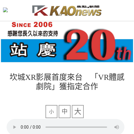
坎城XR影展首度來台 「VR體感
劇院」獲指定合作
大
中
小