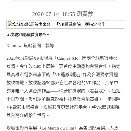
2020-07-14 18:55
瀏覽數:
▲坎城XR影展首度來台。
Kaonews焦點新聞／報導
2020坎城影展XR市場展「Cannes XR」因應全球新冠肺炎
疫情，今年改為線上展映，更首度主動邀約台灣合作，指定
與高雄市電影館旗下的「VR體感劇院」作為台灣獨家實體
放映場地，放映超過50部來自世界各地的VR作品，片單中
亦見唯一入選台灣作品——何蔚庭導演的〈看著我〉。短短
十日期間，吸引眾多體感影視科技產業齊聚高雄，一睹國際
VR電影市場盛會，坎城影展更藉社群平台，將VR體感劇院
與台灣介紹給全世界。
坎城電影市場展（Le March du Film）為各國影展選片人及