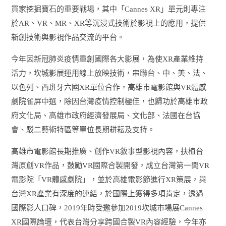
買家挖掘寶石的重要戰場，其中「Cannes XR」單元則專注
於AR、VR、MR、XR等沉浸式技術於影視上的應用，提供
新創技術與影視作品交流的平台。
今年因新冠肺炎疫情重創國際各大影展，為使XR產業維持
活力，坎城影展運用線上放映技術，串聯台、中、美、法、
以色列、西班牙六國XR單位合作，高雄市電影館與VR體感
劇院雀屏中選，除因台灣疫情控制極佳，也歸功於高雄市政
府文化局、高雄市政府經濟發展局、文化部、法國在台協
會、駁二藝術特區等單位長期耕耘及支持。
高雄市電影館長期推廣、創作VR敘事型影視內容，扶植台
灣原創VR作品，鼓勵VR國際合製開發，成立台灣第一間VR
電影院「VR體感劇院」，並於高雄電影節進行XR策展，與
台灣XR產業有深度的連結，於國際上獲得多項肯定，透過
國際影人口碑，2019年時受邀參加2019坎城市場展Cannes
XR國際論壇，代表台灣分享跨國合製VR內容經驗，今年亦